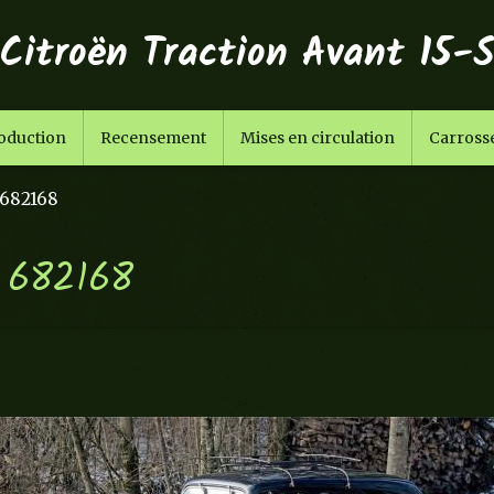
itroën Traction Avant 15-S
roduction
Recensement
Mises en circulation
Carrosse
 682168
e 682168