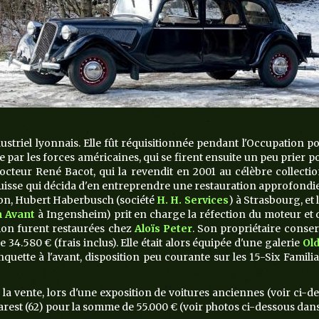
dustriel lyonnais. Elle fût réquisitionnée pendant l'Occupation 
 par les forces américaines, qui se firent ensuite un peu prier po
cteur René Bacot, qui la revendit en 2001 au célèbre collectio
isse qui décida d'en entreprendre une restauration approfondie, q
tion, Hubert Haberbusch (société
H. H. Services
) à Strasbourg, et 
n Avant
à Ingensheim) prit en charge la réfection du moteur et d
ssion furent restaurées chez
Aloïs Peter
. Son propriétaire conser
34.580 € (frais inclus). Elle était alors équipée d'une galerie
Ol
quette à l'avant, disposition peu courante sur les 15-Six Famili
la vente, lors d'une exposition de voitures anciennes (voir ci-
rest (62) pour la somme de 55.000 € (voir photos ci-dessous dan