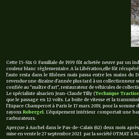
Cette 15-Six G Familiale de 1939 fût achetée neuve par un in
couleur blanc règlementaire. A la Libération,elle fût récupérée
l'auto resta dans le Rhônes mais passa entre les mains du Do
revendue une dizaine d'année plus tard à un collectionneur su
confiée au "maître d'art", restaurateur de véhicules de collec
Le spécialiste alsacien Jean-Claude Tilly (
Technique Tractio
que le passage en 12 volts. La boite de vitesse et la transmi
l'Espace Champerret à Paris le 17 mars 2019, pour la somme de 
rayons
Robergel
. L'équipement intérieur comportait une ban
carburateurs.
Aperçue à Auchel dans le Pas-de-Calais (62) deux mois après 
mise en vente le 27 septembre 2021 par la société OTMAT à Ma