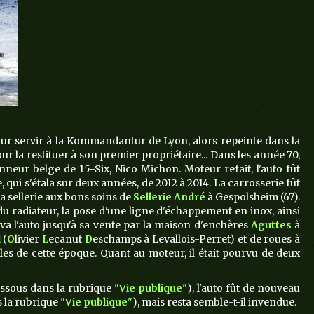
pour servir à la Kommandantur de Lyon, alors repeinte dans la
ur la restituer à son premier propriétaire... Dans les année 70,
nneur belge de 15-Six, Nico Michon. Moteur refait, l'auto fût
ui s'étala sur deux années, de 2012 à 2014. La carrosserie fût
la sellerie aux bons soins de
Sellerie André
à Gespolsheim (67).
u radiateur, la pose d'une ligne d'échappement en inox, ainsi
va l'auto jusqu'à sa vente par la maison d'enchères
Aguttes
à
d
(
O
livier
L
ecanut
D
eschamps à Levallois-Perret) et de roues à
ales de cette époque. Quant au moteur, il était pourvu de deux
dessous dans la rubrique
"
Vie publique
"
), l'auto fût de nouveau
s la rubrique
"
Vie publique
"
), mais resta semble-t-il invendue.